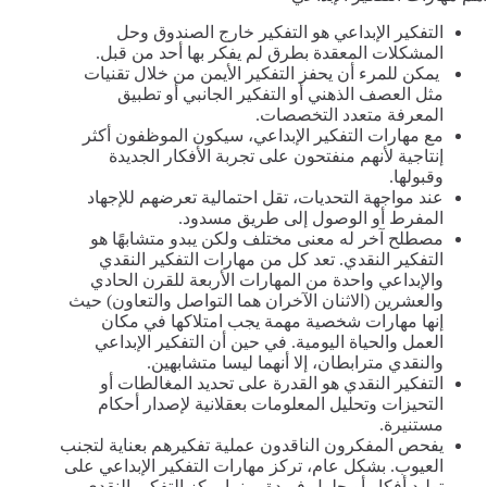
التفكير الإبداعي هو التفكير خارج الصندوق وحل
المشكلات المعقدة بطرق لم يفكر بها أحد من قبل.
يمكن للمرء أن يحفز التفكير الأيمن من خلال تقنيات
مثل العصف الذهني أو التفكير الجانبي أو تطبيق
المعرفة متعدد التخصصات.
مع مهارات التفكير الإبداعي، سيكون الموظفون أكثر
إنتاجية لأنهم منفتحون على تجربة الأفكار الجديدة
وقبولها.
عند مواجهة التحديات، تقل احتمالية تعرضهم للإجهاد
المفرط أو الوصول إلى طريق مسدود.
مصطلح آخر له معنى مختلف ولكن يبدو متشابهًا هو
التفكير النقدي. تعد كل من مهارات التفكير النقدي
والإبداعي واحدة من المهارات الأربعة للقرن الحادي
والعشرين (الاثنان الآخران هما التواصل والتعاون) حيث
إنها مهارات شخصية مهمة يجب امتلاكها في مكان
العمل والحياة اليومية. في حين أن التفكير الإبداعي
والنقدي مترابطان، إلا أنهما ليسا متشابهين.
التفكير النقدي هو القدرة على تحديد المغالطات أو
التحيزات وتحليل المعلومات بعقلانية لإصدار أحكام
مستنيرة.
يفحص المفكرون الناقدون عملية تفكيرهم بعناية لتجنب
العيوب. بشكل عام، تركز مهارات التفكير الإبداعي على
توليد أفكار أو حلول فريدة، بينما يركز التفكير النقدي