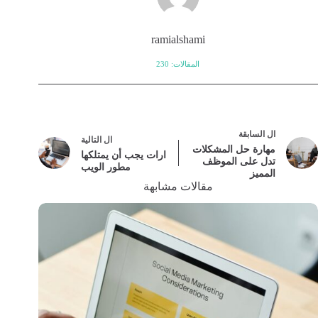
ramialshami
المقالات: 230
ال
السابقة
ال
التالية
مهارة حل المشكلات
ارات يجب أن يمتلكها
تدل على الموظف
مطور الويب
المميز
مقالات مشابهة