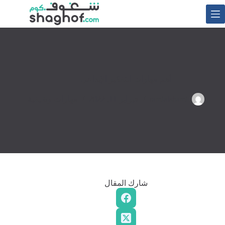
لتجاوز
لى
لمحتوى
أهم مهارات التفكير الإبداعي
ramialshami
فبراير 11, 2022
مهارات وظيفية
شارك المقال