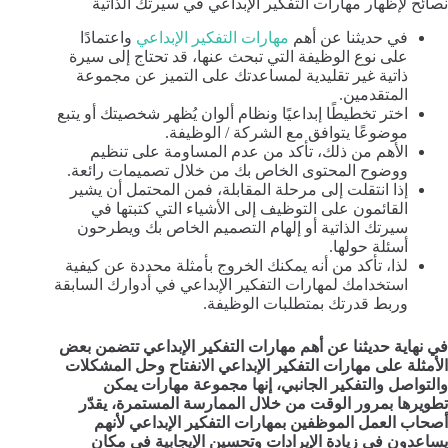
نصائح لإظهار مهارات التفكير الإبداعي في سيرتك الذاتية
في حديثنا عن أهم
مهارات التفكير الإبداعي
واعتمادًا
على نوع الوظيفة التي تبحث عنها، قد تحتاج إلى سيرة
ذاتية غير تقليدية لمساعدتك على التميز عن مجموعة
المتقدمين.
اختر تخطيطًا إبداعيًا ونظام ألوان يُظهر شخصيتك أو يتبع
موضوعًا يتوافق مع الشركة / الوظيفة.
الأهم من ذلك، تأكد من عدم المساومة على تنظيم
ووضوح المحتوى الخاص بك من خلال تصميمات رائعة.
إذا انتقلت إلى مرحلة المقابلة، فمن المحتمل أن يشير
القائمون على التوظيف إلى الأشياء التي كتبتها في
سيرتك الذاتية أو إلهام التصميم الخاص بك ويطرحون
أسئلة حولها.
لذا، تأكد من أنه يمكنك الخروج بأمثلة محددة عن كيفية
استخدامك لمهارات التفكير الإبداعي في أدوارك السابقة
وربط قدرتك بمتطلبات الوظيفة.
في نهاية حديثنا عن أهم مهارات التفكير الإبداعي تتضمن بعض
الأمثلة على مهارات التفكير الإبداعي الانفتاح وحل المشكلات
والتواصل والتفكير الجانبي، إنها مجموعة مهارات يمكن
تطويرها بمرور الوقت من خلال الممارسة المستمرة، يقدّر
أصحاب العمل الموظفين بمهارات التفكير الإبداعي لأنهم
يساعدون في زيادة الإيرادات وتحسين الإيجابية في مكان